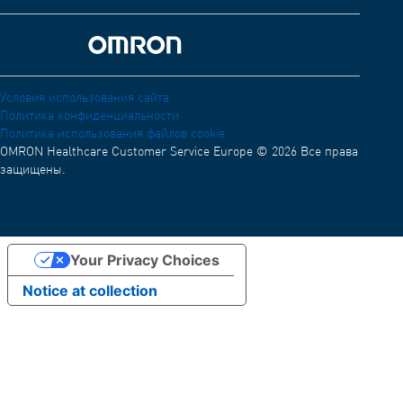
Электромагнитная совместимость (ЭМС)
OMRON Connect
Декларация соответствия ЕС (DoC)
Академия OMRON
Назад к дому
Условия использования OMRON для внешнего обмена
информацией
Условия использования сайта
Политика конфиденциальности
Распределительная сеть
Политика использования файлов cookie
OMRON Healthcare Customer Service Europe © 2026 Все права
защищены.
Your Privacy Choices
Notice at collection