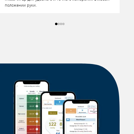
положении руки.
н