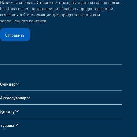
Нажимая кнопку «Отправить» ниже, вы даете согласие omron-
healthcare.com на хранение и обработку предоставленной
выше личной информации для предоставления вам
запрошенного контента.
Өнімдер
Мониторы артериального давления
Аксессуарлар
Небулайзеры, детектор дыхания и оксиметр
Аксессуары для монитора артериального давления
Қолдау
Термометры
Аксессуары для небулайзера
Поддержи
Цифровые весы
туралы
Аксессуары для термометров
Свяжитесь с нами
О компании OMRON Healthcare