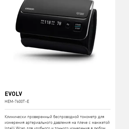
EVOLV
HEM-7600T-E
H
Клинически проверенный беспроводной тонометр для
К
измерения артериального давления на плече с манжетой
м
Intelli Wrap для удобного и точного измерения в любом
ф