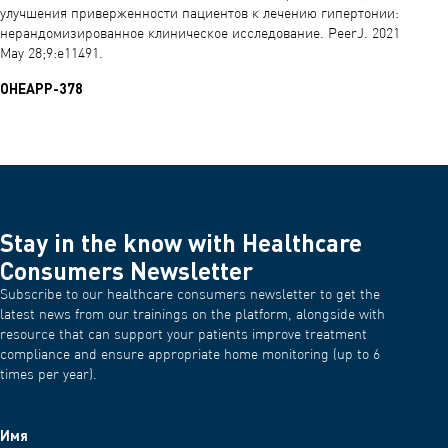
улучшения приверженности пациентов к лечению гипертонии:
нерандомизированное клиническое исследование. PeerJ. 2021
May 28;9:e11491.
OHEAPP-378
Stay in the know with Healthcare
Consumers Newsletter
Subscribe to our healthcare consumers newsletter to get the
latest news from our trainings on the platform, alongside with
resource that can support your patients improve treatment
compliance and ensure appropriate home monitoring (up to 6
times per year).
Имя