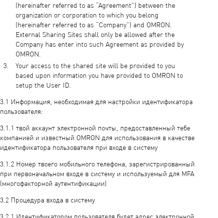
(hereinafter referred to as “Agreement”) between the
organization or corporation to which you belong
(hereinafter referred to as “Company”) and OMRON.
External Sharing Sites shall only be allowed after the
Company has enter into such Agreement as provided by
OMRON.
Your access to the shared site will be provided to you
based upon information you have provided to OMRON to
setup the User ID.
3.1 Информация, необходимая для настройки идентификатора
пользователя:
3.1.1 твой аккаунт электронной почты, предоставленный тебе
компанией и известный OMRON для использования в качестве
идентификатора пользователя при входе в систему
3.1.2 Номер твоего мобильного телефона, зарегистрированный
при первоначальном входе в систему и используемый для MFA
(многофакторной аутентификации)
3.2 Процедура входа в систему
3.2.1 Идентификатором пользователя будет адрес электронной