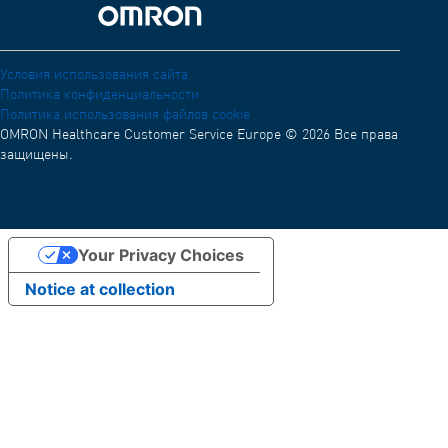
Декларация соответствия ЕС (DoC)
Академия OMRON
Назад к дому
Условия использования OMRON для внешнего обмена
информацией
Условия использования сайта
Политика конфиденциальности
Распределительная сеть
Политика использования файлов cookie
OMRON Healthcare Customer Service Europe © 2026 Все права
защищены.
Your Privacy Choices
Notice at collection