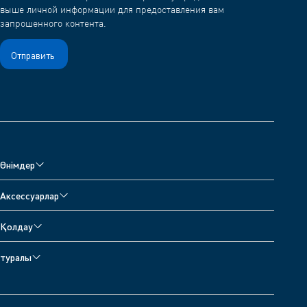
выше личной информации для предоставления вам
запрошенного контента.
Өнімдер
Мониторы артериального давления
Аксессуарлар
Небулайзеры, детектор дыхания и оксиметр
Аксессуары для монитора артериального давления
Қолдау
Термометры
Аксессуары для небулайзера
Поддержи
Цифровые весы
туралы
Аксессуары для термометров
Свяжитесь с нами
О компании OMRON Healthcare
Электромагнитная совместимость (ЭМС)
OMRON Connect