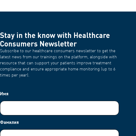
Важно: когда ты удалишь приложение, твоя подписка не
отменится. Хочешь больше объяснений? Пожалуйста, перейди
Служба поддержки Google Отмена подписки
на сайт
.
Совет: если у тебя есть подписка на приложение, а оно
Stay in the know with Healthcare
удалено из Google Play, то твоя будущая подписка будет
отменена. Прошлые подписки не будут возвращены.
Consumers Newsletter
● Как отменить подписку в iOS Apple?
Subscribe to our healthcare consumers newsletter to get the
latest news from our trainings on the platform, alongside with
Открой приложение "Настройки
resource that can support your patients improve treatment
Нажмите на свое имя
compliance and ensure appropriate home monitoring (up to 6
Выберите пункт "Подписки"
times per year).
Коснись подписки, которой хочешь управлять. [Не
видишь подписки, которую ты ищешь?]
Имя
(https://support.apple.com/en-gb/HT212052)
Коснись пункта Отменить подписку. (Или если ты хочешь
отменить Apple One, но сохранить некоторые подписки,
коснись пункта Choose Individual Services) Если ты не
видишь надписи Cancel, значит, подписка уже отменена
Фамилия
и не будет продлеваться.